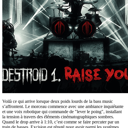
Voilà ce qui arrive lorsque deux poids lourds de la bass music
s’affrontent. Le morceau commence avec une ambiance inquiétante
et une voix robotique qui commande de "lever le poing", installant
la tension à travers des éléments cinématographiques sombres.
Quand le drop arrive à 1:10, c’est comme se faire percuter par un
train de basses. Excision est réputé pour avoir parmi les systèmes