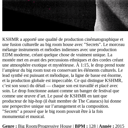
KSHMR a apporté une qualité de production cinématographique et
une fusion culturelle au big room house avec "Secrets". Le morceau
mélange instruments et mélodies indiennes avec une production
EDM moderne, créant quelque chose de vraiment unique. La
montée met en avant des percussions ethniques et des cordes créant
une atmosphère exotique et mystérieuse. À 1:15, le drop prend toute
l’ampleur du big room tout en conservant les éléments culturels. Le
lead synthé est puissant et mélodique, la ligne de basse est énorme,
et la production globale est impeccable. Ce qui distingue KSHMR,
c’est son souci du détail — chaque son est travaillé et placé avec
soin. Le drop fonctionne autant comme un banger de festival que
comme une œuvre d’art. Le passé de KSHMR en tant que
producteur de hip-hop (il était membre de The Cataracs) lui donne
une perspective unique sur l’arrangement et la composition.
"Secrets" a prouvé que le big room pouvait être à la fois
monumental et musical.
Genre :
Big Room/Progressive House |
BPM :
128 |
Année :
2015