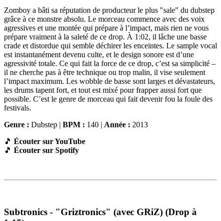
Zomboy a bâti sa réputation de producteur le plus "sale" du dubstep
grâce à ce monstre absolu. Le morceau commence avec des voix
agressives et une montée qui prépare à l’impact, mais rien ne vous
prépare vraiment à la saleté de ce drop. À 1:02, il lâche une basse
crade et distordue qui semble déchirer les enceintes. Le sample vocal
est instantanément devenu culte, et le design sonore est d’une
agressivité totale. Ce qui fait la force de ce drop, c’est sa simplicité –
il ne cherche pas à être technique ou trop malin, il vise seulement
l’impact maximum. Les wobble de basse sont larges et dévastateurs,
les drums tapent fort, et tout est mixé pour frapper aussi fort que
possible. C’est le genre de morceau qui fait devenir fou la foule des
festivals.
Genre :
Dubstep |
BPM :
140 |
Année :
2013
🎵
Écouter sur YouTube
🎵
Écouter sur Spotify
Subtronics - "Griztronics" (avec GRiZ) (Drop à