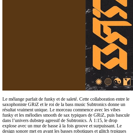
Le mélange parfait de funky et de saleté. Cette collaboration entre le
saxophoniste GRiZ et le roi de la bass music Subtronics donne un
résultat vraiment unique. Le morceau commence avec les vibes
funky et les mélodies smooth de sax typiques de GRiZ, puis bascule
dans l’univers dubstep agressif de Subtronics. À 1:15, le drop
explose avec un mur de basse à la fois groove et surpuissant. Le
design sonore met en avant les basses robotiques et glitch typiques