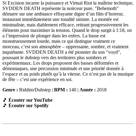
Si Excision incarne la puissance et Virtual Riot la maîtrise technique,
SVDDEN DEATH représente la noirceur pure. "Behemoth"
démarre sur une ambiance effrayante digne d’un film d’horreur,
instaurant immédiatement une tonalité sinistre. La montée est
minimaliste, mais diablement efficace, retirant progressivement les
éléments pour maximiser la tension. Quand le drop surgit à 1:18, on
a l’impression de plonger dans les enfers. La basse est
monstrueusement lourde, mais ce qui distingue vraiment ce
morceau, c’est son atmosphère – oppressante, sombre, et vraiment
inquiétante. SVDDEN DEATH a été pionnier du son "voyd",
poussant le dubstep vers des territoires plus sombres et
expérimentaux. Les drops proposent des basses déformées et
démoniaques, une percussion minimale et une priorité donnée à
l’espace et au poids plutôt qu’à la vitesse. Ce n’est pas de la musique
de fête – c’est une expérience en soi.
Genre :
Riddim/Dubstep |
BPM :
140 |
Année :
2018
🎵
Écouter sur YouTube
🎵
Écouter sur Spotify