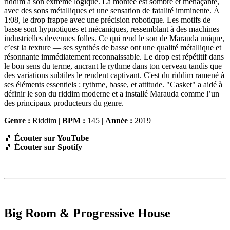
riddim à son extrême logique. La montée est sombre et menaçante,
avec des sons métalliques et une sensation de fatalité imminente. À
1:08, le drop frappe avec une précision robotique. Les motifs de
basse sont hypnotiques et mécaniques, ressemblant à des machines
industrielles devenues folles. Ce qui rend le son de Marauda unique,
c’est la texture — ses synthés de basse ont une qualité métallique et
résonnante immédiatement reconnaissable. Le drop est répétitif dans
le bon sens du terme, ancrant le rythme dans ton cerveau tandis que
des variations subtiles le rendent captivant. C'est du riddim ramené à
ses éléments essentiels : rythme, basse, et attitude. "Casket" a aidé à
définir le son du riddim moderne et a installé Marauda comme l’un
des principaux producteurs du genre.
Genre :
Riddim |
BPM :
145 |
Année :
2019
🎵
Écouter sur YouTube
🎵
Écouter sur Spotify
Big Room & Progressive House