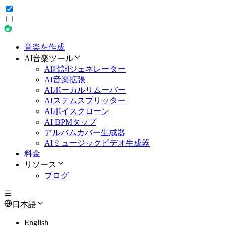
音楽を作成
AI音楽ツール
AI歌詞ジェネレーター
AI音楽拡張
AIボーカルリムーバー
AIステムスプリッター
AIボイスクローン
AI BPMタップ
アルバムカバー生成器
AIミュージックビデオ生成器
料金
リソース
ブログ
日本語
English