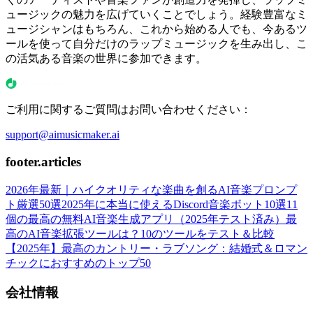
ュージックの魅力を広げていくことでしょう。経験豊富なミ
ュージシャンはもちろん、これから始める人でも、今あるツ
ールを使って自分だけのラップミュージックを生み出し、こ
の活気ある音楽の世界に参加できます。
ご利用に関するご質問はお問い合わせください：
support@aimusicmaker.ai
footer.articles
2026年最新｜ハイクオリティな楽曲を創るAI音楽プロンプ
ト厳選50選
2025年に本当に使えるDiscord音楽ボット10選
11
個の最高の無料AI音楽生成アプリ（2025年テスト済み）
最
高のAI音楽拡張ツールは？10のツールをテスト＆比較
【2025年】
最高のカントリー・ラブソング：結婚式＆ロマン
チックにおすすめのトップ50
会社情報