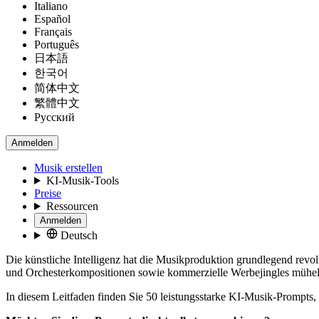
Italiano
Español
Français
Português
日本語
한국어
简体中文
繁體中文
Русский
Anmelden
Musik erstellen
KI-Musik-Tools
Preise
Ressourcen
Anmelden
Deutsch
Die künstliche Intelligenz hat die Musikproduktion grundlegend revo
und Orchesterkompositionen sowie kommerzielle Werbejingles mühelo
In diesem Leitfaden finden Sie 50 leistungsstarke KI-Musik-Prompts, d