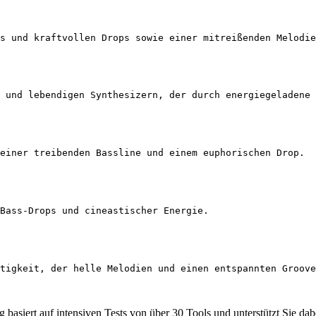
s und kraftvollen Drops sowie einer mitreißenden Melodie
 und lebendigen Synthesizern, der durch energiegeladene
einer treibenden Bassline und einem euphorischen Drop.
Bass-Drops und cineastischer Energie.
tigkeit, der helle Melodien und einen entspannten Groove
 basiert auf intensiven Tests von über 30 Tools und unterstützt Sie d