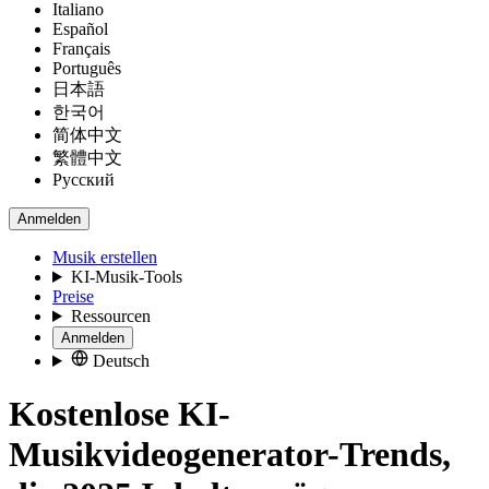
Italiano
Español
Français
Português
日本語
한국어
简体中文
繁體中文
Русский
Anmelden
Musik erstellen
KI-Musik-Tools
Preise
Ressourcen
Anmelden
Deutsch
Kostenlose KI-
Musikvideogenerator-Trends,