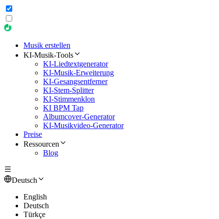
Musik erstellen
KI-Musik-Tools
KI-Liedtextgenerator
KI-Musik-Erweiterung
KI-Gesangsentferner
KI-Stem-Splitter
KI-Stimmenklon
KI BPM Tap
Albumcover-Generator
KI-Musikvideo-Generator
Preise
Ressourcen
Blog
Deutsch
English
Deutsch
Türkçe