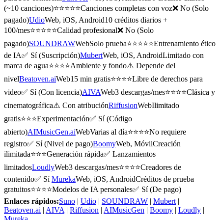
(~10 canciones)⭐⭐⭐⭐⭐Canciones completas con voz❌ No (Solo
pagado)
Udio
Web, iOS, Android10 créditos diarios +
100/mes⭐⭐⭐⭐⭐Calidad profesional❌ No (Solo
pagado)
SOUNDRAW
WebSolo prueba⭐⭐⭐⭐⭐Entrenamiento ético
de IA✅ Sí (Suscripción)
Mubert
Web, iOS, AndroidLimitado con
marca de agua⭐⭐⭐⭐Ambiente y fondo⚠️ Depende del
nivel
Beatoven.ai
Web15 min gratis⭐⭐⭐⭐Libre de derechos para
video✅ Sí (Con licencia)
AIVA
Web3 descargas/mes⭐⭐⭐⭐Clásica y
cinematográfica⚠️ Con atribución
Riffusion
WebIlimitado
gratis⭐⭐⭐Experimentación✅ Sí (Código
abierto)
AIMusicGen.ai
WebVarias al día⭐⭐⭐⭐No requiere
registro✅ Sí (Nivel de pago)
Boomy
Web, MóvilCreación
ilimitada⭐⭐⭐Generación rápida✅ Lanzamientos
limitados
Loudly
Web3 descargas/mes⭐⭐⭐⭐Creadores de
contenido✅ Sí
Mureka
Web, iOS, AndroidCréditos de prueba
gratuitos⭐⭐⭐⭐Modelos de IA personales✅ Sí (De pago)
Enlaces rápidos:
Suno
|
Udio
|
SOUNDRAW
|
Mubert
|
Beatoven.ai
|
AIVA
|
Riffusion
|
AIMusicGen
|
Boomy
|
Loudly
|
Mureka