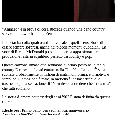
"Amazed" è la prova di cosa succede quando una band country
scrive una power ballad perfetta.
Lonestar ha colto qualcosa di universale – quella sensazione di
essere sempre sorpresi, anche nei piccoli momenti quotidiani. La
voce di Richie McDonald passa da tenera a appassionata, e la
produzione resta in equilibrio perfetto tra country e pop.
Questa canzone rimase otto settimane al primo posto nella radio
country E riuscì anche ad entrare nella Top 20 della pop. È stata
suonata probabilmente in milioni di matrimoni ormai, e il motivo è
semplice. L’emozione è reale, la melodia è indimenticabile, e
trasmette quella sensazione di "Non riesco a credere che tu sia mia"
che tutti sognano.
La storia d’amore country degli anni ’90? È stata definita da questa
canzone.
Ideale per:
Primo ballo, cena romantica, anniversario
Ascolta su YouTube
|
Ascolta su Spotify