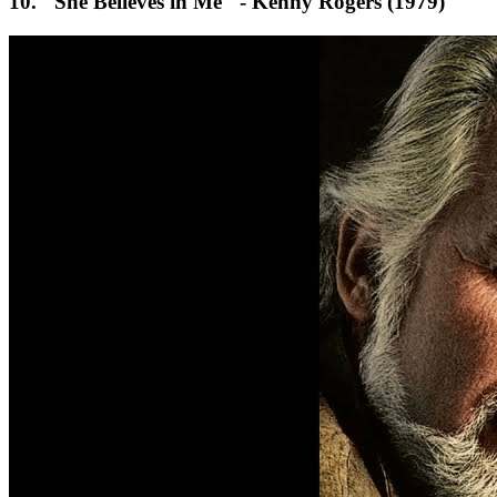
10.
"She Believes in Me" - Kenny Rogers (1979)