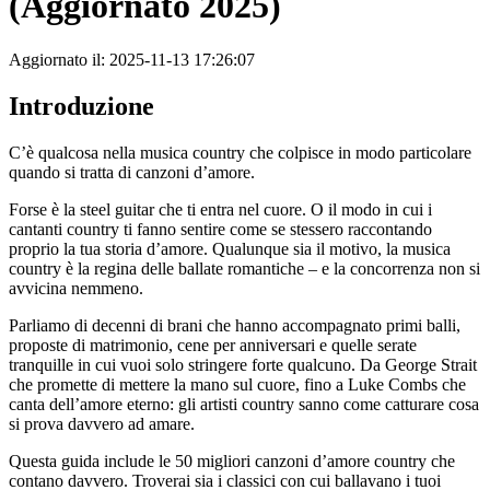
(Aggiornato 2025)
Aggiornato il: 2025-11-13 17:26:07
Introduzione
C’è qualcosa nella musica country che colpisce in modo particolare
quando si tratta di canzoni d’amore.
Forse è la steel guitar che ti entra nel cuore. O il modo in cui i
cantanti country ti fanno sentire come se stessero raccontando
proprio la tua storia d’amore. Qualunque sia il motivo, la musica
country è la regina delle ballate romantiche – e la concorrenza non si
avvicina nemmeno.
Parliamo di decenni di brani che hanno accompagnato primi balli,
proposte di matrimonio, cene per anniversari e quelle serate
tranquille in cui vuoi solo stringere forte qualcuno. Da George Strait
che promette di mettere la mano sul cuore, fino a Luke Combs che
canta dell’amore eterno: gli artisti country sanno come catturare cosa
si prova davvero ad amare.
Questa guida include le 50 migliori canzoni d’amore country che
contano davvero. Troverai sia i classici con cui ballavano i tuoi