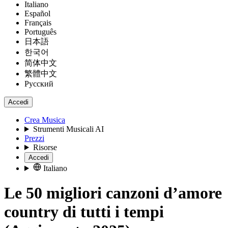
Italiano
Español
Français
Português
日本語
한국어
简体中文
繁體中文
Русский
Accedi
Crea Musica
Strumenti Musicali AI
Prezzi
Risorse
Accedi
Italiano
Le 50 migliori canzoni d’amore
country di tutti i tempi