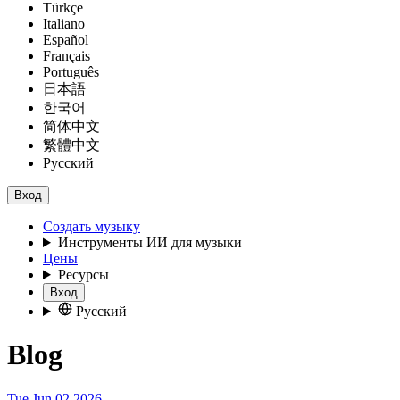
Türkçe
Italiano
Español
Français
Português
日本語
한국어
简体中文
繁體中文
Русский
Вход
Создать музыку
Инструменты ИИ для музыки
Цены
Ресурсы
Вход
Русский
Blog
Tue Jun 02 2026