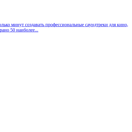
лько минут создавать профессиональные саундтреки для кино,
ано 50 наиболее...