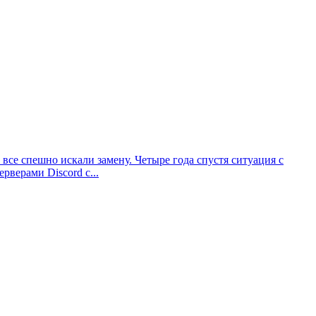
 все спешно искали замену. Четыре года спустя ситуация с
рверами Discord с...