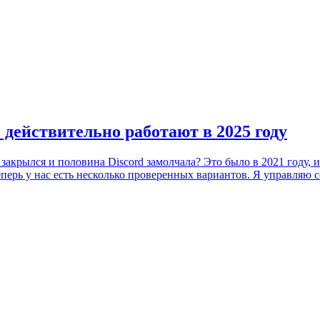
 действительно работают в 2025 году
закрылся и половина Discord замолчала? Это было в 2021 году, и
ерь у нас есть несколько проверенных вариантов. Я управляю се