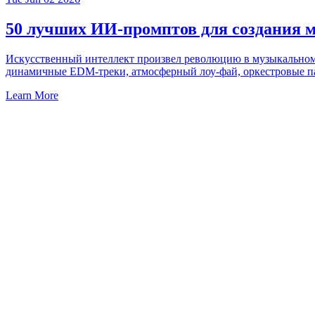
50 лучших ИИ-промптов для создания м
Искусственный интеллект произвел революцию в музыкальном т
динамичные EDM-треки, атмосферный лоу-фай, оркестровые па
Learn More