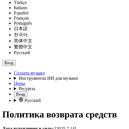
Türkçe
Italiano
Español
Français
Português
日本語
한국어
简体中文
繁體中文
Русский
Вход
Создать музыку
Инструменты ИИ для музыки
Цены
Ресурсы
Вход
Русский
Политика возврата средств
Дата вступления в силу:
[2025.7.14]