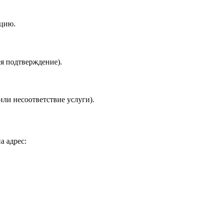
кцию.
ся подтверждение).
или несоответствие услуги).
а адрес: