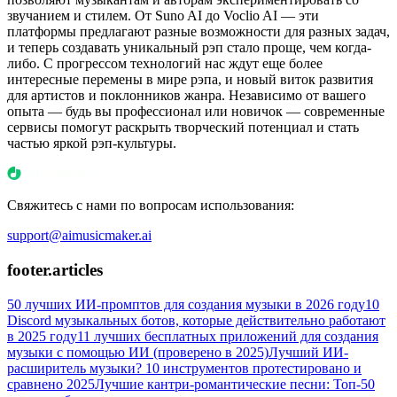
звучанием и стилем. От Suno AI до Voclio AI — эти
платформы предлагают разные возможности для разных задач,
и теперь создавать уникальный рэп стало проще, чем когда-
либо. С прогрессом технологий нас ждут еще более
интересные перемены в мире рэпа, и новый виток развития
для артистов и поклонников жанра. Независимо от вашего
опыта — будь вы профессионал или новичок — современные
сервисы помогут раскрыть творческий потенциал и стать
частью яркой рэп-культуры.
Свяжитесь с нами по вопросам использования:
support@aimusicmaker.ai
footer.articles
50 лучших ИИ-промптов для создания музыки в 2026 году
10
Discord музыкальных ботов, которые действительно работают
в 2025 году
11 лучших бесплатных приложений для создания
музыки с помощью ИИ (проверено в 2025)
Лучший ИИ-
расширитель музыки? 10 инструментов протестировано и
сравнено 2025
Лучшие кантри-романтические песни: Топ-50