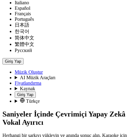
Italiano
Español
Français
Português
日本語
한국어
简体中文
繁體中文
Русский
Giriş Yap
Müzik Oluştur
AI Müzik Araçları
Fiyatlandırma
Kaynak
Giriş Yap
Türkçe
Saniyeler İçinde Çevrimiçi Yapay Zekâ
Vokal Ayırıcı
Herhangi bir şarkıyı yükleyin ve anında sonuç alın. Karaoke için