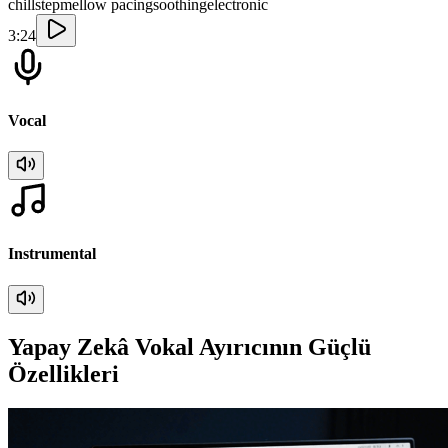
chillstep
mellow pacing
soothing
electronic
3:24
Vocal
Instrumental
Yapay Zekâ Vokal Ayırıcının Güçlü
Özellikleri