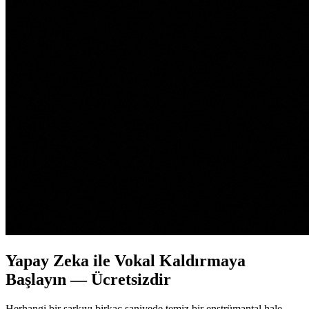
Yapay Zeka ile Vokal Kaldırmaya
Başlayın — Ücretsizdir
Herhangi bir şarkıyı birkaç saniyede temiz bir enstrümantal hale