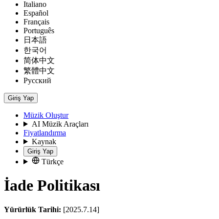
Italiano
Español
Français
Português
日本語
한국어
简体中文
繁體中文
Русский
Giriş Yap
Müzik Oluştur
AI Müzik Araçları
Fiyatlandırma
Kaynak
Giriş Yap
Türkçe
İade Politikası
Yürürlük Tarihi:
[2025.7.14]