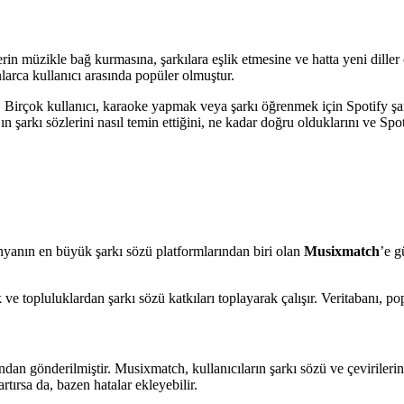
erin müzikle bağ kurmasına, şarkılara eşlik etmesine ve hatta yeni dill
nlarca kullanıcı arasında popüler olmuştur.
?
Birçok kullanıcı, karaoke yapmak veya şarkı öğrenmek için Spotify şarkı
ın şarkı sözlerini nasıl temin ettiğini, ne kadar doğru olduklarını ve Sp
ünyanın en büyük şarkı sözü platformlarından biri olan
Musixmatch
’e 
k ve topluluklardan şarkı sözü katkıları toplayarak çalışır. Veritabanı, p
ndan gönderilmiştir. Musixmatch, kullanıcıların şarkı sözü ve çevirilerin
tırsa da, bazen hatalar ekleyebilir.