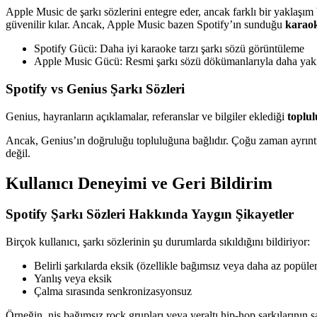
Apple Music de şarkı sözlerini entegre eder, ancak farklı bir yaklaşı
güvenilir kılar. Ancak, Apple Music bazen Spotify’ın sunduğu
karaok
Spotify Gücü: Daha iyi karaoke tarzı şarkı sözü görüntüleme
Apple Music Gücü: Resmi şarkı sözü dökümanlarıyla daha ya
Spotify vs Genius Şarkı Sözleri
Genius, hayranların açıklamalar, referanslar ve bilgiler eklediği
toplul
Ancak, Genius’ın doğruluğu topluluğuna bağlıdır. Çoğu zaman ayrıntıl
değil.
Kullanıcı Deneyimi ve Geri Bildirim
Spotify Şarkı Sözleri Hakkında Yaygın Şikayetler
Birçok kullanıcı, şarkı sözlerinin şu durumlarda sıkıldığını bildiriyor:
Belirli şarkılarda eksik (özellikle bağımsız veya daha az popüler
Yanlış veya eksik
Çalma sırasında senkronizasyonsuz
Örneğin, niş bağımsız rock grupları veya yeraltı hip-hop şarkılarının ş