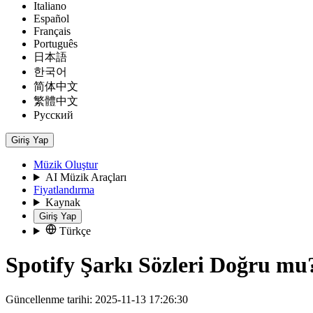
Italiano
Español
Français
Português
日本語
한국어
简体中文
繁體中文
Русский
Giriş Yap
Müzik Oluştur
AI Müzik Araçları
Fiyatlandırma
Kaynak
Giriş Yap
Türkçe
Spotify Şarkı Sözleri Doğru mu
Güncellenme tarihi: 2025-11-13 17:26:30