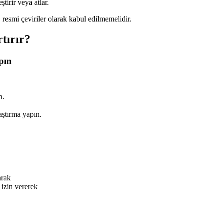
tirir veya atlar.
 resmi çeviriler olarak kabul edilmemelidir.
tırır?
pın
n.
aştırma yapın.
arak
 izin vererek