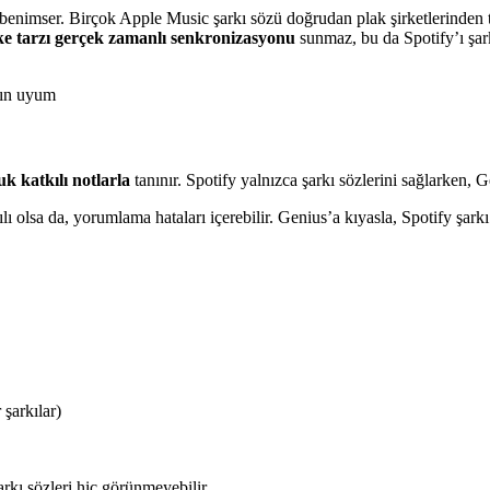
m benimser. Birçok Apple Music şarkı sözü doğrudan plak şirketlerinden t
e tarzı gerçek zamanlı senkronizasyonu
sunmaz, bu da Spotify’ı şark
kın uyum
uk katkılı notlarla
tanınır. Spotify yalnızca şarkı sözlerini sağlarken, 
ı olsa da, yorumlama hataları içerebilir. Genius’a kıyasla, Spotify şa
 şarkılar)
arkı sözleri hiç görünmeyebilir.