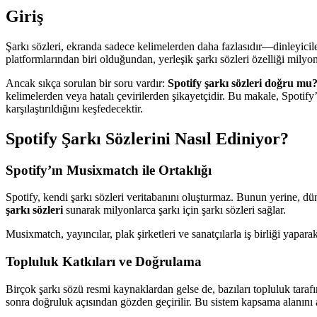
Giriş
Şarkı sözleri, ekranda sadece kelimelerden daha fazlasıdır—dinleyicil
platformlarından biri olduğundan, yerleşik şarkı sözleri özelliği milyo
Ancak sıkça sorulan bir soru vardır:
Spotify şarkı sözleri doğru mu
kelimelerden veya hatalı çevirilerden şikayetçidir. Bu makale, Spotify’
karşılaştırıldığını keşfedecektir.
Spotify Şarkı Sözlerini Nasıl Ediniyor?
Spotify’ın Musixmatch ile Ortaklığı
Spotify, kendi şarkı sözleri veritabanını oluşturmaz. Bunun yerine, d
şarkı sözleri
sunarak milyonlarca şarkı için şarkı sözleri sağlar.
Musixmatch, yayıncılar, plak şirketleri ve sanatçılarla iş birliği yapara
Topluluk Katkıları ve Doğrulama
Birçok şarkı sözü resmi kaynaklardan gelse de, bazıları topluluk tarafı
sonra doğruluk açısından gözden geçirilir. Bu sistem kapsama alanını ar