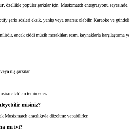
ur
, özellikle popüler şarkılar için. Musixmatch entegrasyonu sayesinde,
otify şarkı sözleri eksik, yanlış veya tutarsız olabilir. Karaoke ve gündel
nilirdir, ancak ciddi müzik meraklıları resmi kaynaklarla karşılaştırma y
eya niş şarkılar.
 Musixmatch’tan temin eder.
nleyebilir misiniz?
ak Musixmatch aracılığıyla düzeltme yapabilirler.
ha mı iyi?