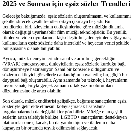
2025 ve Sonrası için eşsiz sözler Trendleri
Geleceğe baktığımızda, eşsiz sözlerin oluşturulmasını ve kullanımını
şekillendirecek çeşitli trendler ortaya çıkmaya başladı. Bu
trendlerden biri, izleyicinin etkileşimlerine göre müziğin dinamik
olarak değiştiği uyarlanabilir film müziği teknolojisidir. Bu yenilik,
filmler ve video oyunlarında kişiselleştirilmiş deneyimler sağlayarak,
kullanıcıların eşsiz sözlerle daha interaktif ve heyecan verici şekilde
buluşmasına olanak tanıyabilir.
Ayrıca, müzik deneyimlerinde sanal ve artırılmış gerçekliğin
(VR/AR) entegrasyonu, dinleyicilerin eşsiz sözlerle kurduğu bağı
dönüştürmeye hazırlanıyor. Sanal bir konserde olduğunuzu ve
sözlerin etkileyici görsellerle canlandığını hayal edin; bu, güçlü bir
duygusal bağ oluşturabilir. Aynı zamanda bu teknoloji, hayranların
favori sanatçılarıyla gerçek zamanlı ortak yazım oturumları
düzenlemesine de aracı olabilir.
Son olarak, müzik endüstrisi geliştikçe, bağımsız sanatçıların eşsiz
sözleriyle gelir elde etmesini kolaylaştıracak lisanslama
uygulamalarında da değişiklikler görebiliriz. Müziğe olan çeşitli
seslerin artan talebiyle birlikte, LGBTQ+ sanatçılarını destekleyen
platformlar öne çıkacak; bu da yaratıcılığın ve ifadenin daha
kapsayıcı bir ortamda teşvik edilmesini sağlayacak.