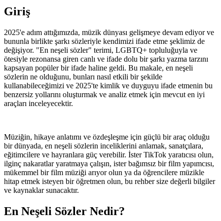
Giriş
2025'e adım attığımızda, müzik dünyası gelişmeye devam ediyor ve
bununla birlikte şarkı sözleriyle kendimizi ifade etme şeklimiz de
değişiyor. "En neşeli sözler" terimi, LGBTQ+ topluluğuyla ve
ötesiyle rezonansa giren canlı ve ifade dolu bir şarkı yazma tarzını
kapsayan popüler bir ifade haline geldi. Bu makale, en neşeli
sözlerin ne olduğunu, bunları nasıl etkili bir şekilde
kullanabileceğimizi ve 2025'te kimlik ve duyguyu ifade etmenin bu
benzersiz yollarını oluşturmak ve analiz etmek için mevcut en iyi
araçları inceleyecektir.
Müziğin, hikaye anlatımı ve özdeşleşme için güçlü bir araç olduğu
bir dünyada, en neşeli sözlerin inceliklerini anlamak, sanatçılara,
eğitimcilere ve hayranlara güç verebilir. İster TikTok yaratıcısı olun,
ilginç nakaratlar yaratmaya çalışın, ister bağımsız bir film yapımcısı,
mükemmel bir film müziği arıyor olun ya da öğrencilere müzikle
hitap etmek isteyen bir öğretmen olun, bu rehber size değerli bilgiler
ve kaynaklar sunacaktır.
En Neşeli Sözler Nedir?