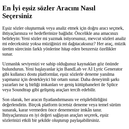
En İyi eşsiz sözler Aracını Nasıl
Seçersiniz
Eşsiz sözler oluşturmak veya analiz etmek için doğru aracı seçmek,
ihtiyaçlarınıza ve hedeflerinize bağlıdır. Öncelikle ana amacınızı
belirleyin: Yeni sözler mi yazmak istiyorsunuz, mevcut sözleri analiz
mi edeceksiniz yoksa müziğinizi mi dağıtacaksınız? Her araç, müzik
üretim sürecinin farklı yönlerine hitap eden benzersiz özellikler
sunar.
Uzmanlık seviyenizi ve sahip olduğunuz kaynakları göz önünde
bulundurun. Yeni başlayanlar için BandLab ve AI Lyric Generator
gibi kullanıcı dostu platformlar, eşsiz sözlerle deneme yanılma
yapmanız için destekleyici bir ortam sunar. Daha deneyimli şarkı
yazarları ise iş birliği imkanları ve geniş kütüphaneleri ile Splice
veya Soundtrap gibi gelişmiş araçları tercih edebilir.
Son olarak, her aracın fiyatlandırmasını ve erişilebilirliğini
değerlendirin. Birçok platform ücretsiz deneme veya temel sürüm
sunarak, karar vermeden önce denemenize imkân tanır.
İhtiyaçlarınıza en iyi değeri sağlayan araçları seçerek, eşsiz
sözlerinizi etkili bir şekilde oluşturup paylaşabilirsiniz.