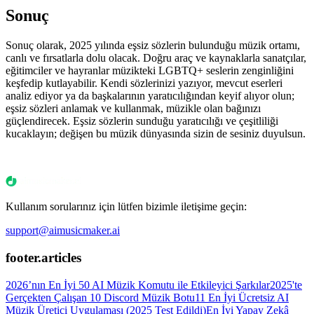
Sonuç
Sonuç olarak, 2025 yılında eşsiz sözlerin bulunduğu müzik ortamı,
canlı ve fırsatlarla dolu olacak. Doğru araç ve kaynaklarla sanatçılar,
eğitimciler ve hayranlar müzikteki LGBTQ+ seslerin zenginliğini
keşfedip kutlayabilir. Kendi sözlerinizi yazıyor, mevcut eserleri
analiz ediyor ya da başkalarının yaratıcılığından keyif alıyor olun;
eşsiz sözleri anlamak ve kullanmak, müzikle olan bağınızı
güçlendirecek. Eşsiz sözlerin sunduğu yaratıcılığı ve çeşitliliği
kucaklayın; değişen bu müzik dünyasında sizin de sesiniz duyulsun.
Kullanım sorularınız için lütfen bizimle iletişime geçin:
support@aimusicmaker.ai
footer.articles
2026’nın En İyi 50 AI Müzik Komutu ile Etkileyici Şarkılar
2025'te
Gerçekten Çalışan 10 Discord Müzik Botu
11 En İyi Ücretsiz AI
Müzik Üretici Uygulaması (2025 Test Edildi)
En İyi Yapay Zekâ