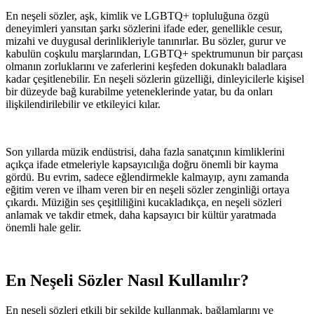
En neşeli sözler, aşk, kimlik ve LGBTQ+ topluluğuna özgü
deneyimleri yansıtan şarkı sözlerini ifade eder, genellikle cesur,
mizahi ve duygusal derinlikleriyle tanınırlar. Bu sözler, gurur ve
kabulün coşkulu marşlarından, LGBTQ+ spektrumunun bir parçası
olmanın zorluklarını ve zaferlerini keşfeden dokunaklı baladlara
kadar çeşitlenebilir. En neşeli sözlerin güzelliği, dinleyicilerle kişisel
bir düzeyde bağ kurabilme yeteneklerinde yatar, bu da onları
ilişkilendirilebilir ve etkileyici kılar.
Son yıllarda müzik endüstrisi, daha fazla sanatçının kimliklerini
açıkça ifade etmeleriyle kapsayıcılığa doğru önemli bir kayma
gördü. Bu evrim, sadece eğlendirmekle kalmayıp, aynı zamanda
eğitim veren ve ilham veren bir en neşeli sözler zenginliği ortaya
çıkardı. Müziğin ses çeşitliliğini kucakladıkça, en neşeli sözleri
anlamak ve takdir etmek, daha kapsayıcı bir kültür yaratmada
önemli hale gelir.
En Neşeli Sözler Nasıl Kullanılır?
En neşeli sözleri etkili bir şekilde kullanmak, bağlamlarını ve