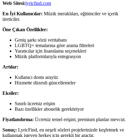
Web Sitesi:
lyricfind.com
En İyi Kullanıcılar:
Müzik meraklıları, eğitimciler ve içerik
üreticiler.
Öne Çıkan Özellikler:
Geniş şarkı sözü veritabanı
LGBTQ+ temalarına göre arama filtreleri
Yaratıcılar için lisanslama seçenekleri
Müzik platformlarıyla entegrasyon
Artılar:
Kullanıcı dostu arayüz
Hizmette düzenli güncellemeler
Eksiler:
Sınırlı ücretsiz erişim
Bazı özellikler abonelik gerektiriyor
Fiyatlandırma:
Ücretsiz temel erişim; premium planlar mevcut.
Sonuç:
LyricFind, en neşeli sözleri projelerinizde keşfetmek ve
kullanmak isteyen herkes için gerekli bir araçtır.