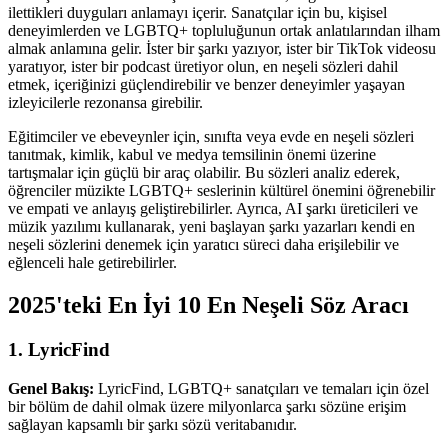
ilettikleri duyguları anlamayı içerir. Sanatçılar için bu, kişisel
deneyimlerden ve LGBTQ+ topluluğunun ortak anlatılarından ilham
almak anlamına gelir. İster bir şarkı yazıyor, ister bir TikTok videosu
yaratıyor, ister bir podcast üretiyor olun, en neşeli sözleri dahil
etmek, içeriğinizi güçlendirebilir ve benzer deneyimler yaşayan
izleyicilerle rezonansa girebilir.
Eğitimciler ve ebeveynler için, sınıfta veya evde en neşeli sözleri
tanıtmak, kimlik, kabul ve medya temsilinin önemi üzerine
tartışmalar için güçlü bir araç olabilir. Bu sözleri analiz ederek,
öğrenciler müzikte LGBTQ+ seslerinin kültürel önemini öğrenebilir
ve empati ve anlayış geliştirebilirler. Ayrıca, AI şarkı üreticileri ve
müzik yazılımı kullanarak, yeni başlayan şarkı yazarları kendi en
neşeli sözlerini denemek için yaratıcı süreci daha erişilebilir ve
eğlenceli hale getirebilirler.
2025'teki En İyi 10 En Neşeli Söz Aracı
1. LyricFind
Genel Bakış:
LyricFind, LGBTQ+ sanatçıları ve temaları için özel
bir bölüm de dahil olmak üzere milyonlarca şarkı sözüne erişim
sağlayan kapsamlı bir şarkı sözü veritabanıdır.