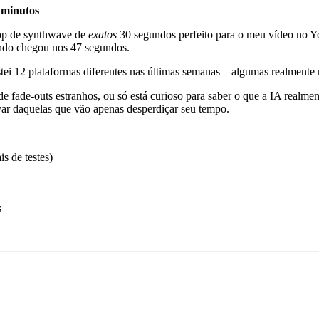
 minutos
oop de synthwave de
exatos
30 segundos perfeito para o meu vídeo no You
ando chegou nos 47 segundos.
stei 12 plataformas diferentes nas últimas semanas—algumas realmente
 fade-outs estranhos, ou só está curioso para saber o que a IA realment
var daquelas que vão apenas desperdiçar seu tempo.
s de testes)
s