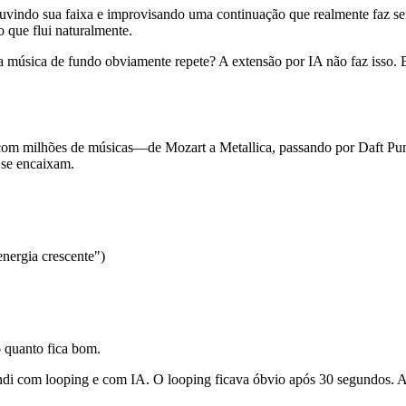
vindo sua faixa e improvisando uma continuação que realmente faz sen
 que flui naturalmente.
o a música de fundo obviamente repete? A extensão por IA não faz isso.
s com milhões de músicas—de Mozart a Metallica, passando por Daft Pu
 se encaixam.
energia crescente")
 quanto fica bom.
ndi com looping e com IA. O looping ficava óbvio após 30 segundos. A