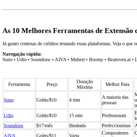
As 10 Melhores Ferramentas de Extensão d
Já gastei centenas de créditos testando essas plataformas. Veja o que 
Navegação rápida:
Suno • Udio • Soundraw • AIVA • Mubert • Boomy • Beatoven.ai • L
Duração
Ferramenta
Preço
Melhor Para
Máxima
M
A maioria das
Suno
Grátis/$10
4 min
u
pessoas
E
Udio
Grátis/$10
15 min
Profissionais
l
Soundraw
$17/mês
Ilimitado
Perfeccionistas
A
Compositores
Q
AIVA
Grátis/$11
Varia