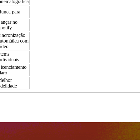
inematográfica
unca para
ançar no
potify
incronização
utomática com
ídeo
tems
ndividuais
icenciamento
laro
elhor
idelidade