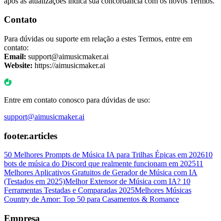
após as atualizações indica sua concordância com os novos Termos.
Contato
Para dúvidas ou suporte em relação a estes Termos, entre em
contato:
Email:
support@aimusicmaker.ai
Website:
https://aimusicmaker.ai
Entre em contato conosco para dúvidas de uso:
support@aimusicmaker.ai
footer.articles
50 Melhores Prompts de Música IA para Trilhas Épicas em 2026
10
bots de música do Discord que realmente funcionam em 2025
11
Melhores Aplicativos Gratuitos de Gerador de Música com IA
(Testados em 2025)
Melhor Extensor de Música com IA? 10
Ferramentas Testadas e Comparadas 2025
Melhores Músicas
Country de Amor: Top 50 para Casamentos & Romance
Empresa