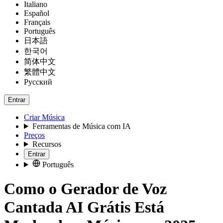
Italiano
Español
Français
Português
日本語
한국어
简体中文
繁體中文
Русский
Entrar
Criar Música
Ferramentas de Música com IA
Preços
Recursos
Entrar
Português
Como o Gerador de Voz
Cantada AI Grátis Está