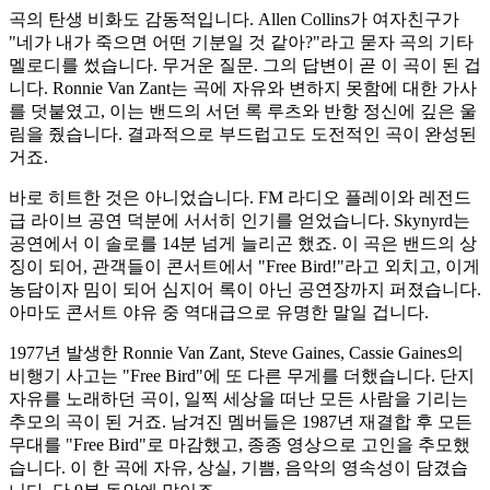
곡의 탄생 비화도 감동적입니다. Allen Collins가 여자친구가
"네가 내가 죽으면 어떤 기분일 것 같아?"라고 묻자 곡의 기타
멜로디를 썼습니다. 무거운 질문. 그의 답변이 곧 이 곡이 된 겁
니다. Ronnie Van Zant는 곡에 자유와 변하지 못함에 대한 가사
를 덧붙였고, 이는 밴드의 서던 록 루츠와 반항 정신에 깊은 울
림을 줬습니다. 결과적으로 부드럽고도 도전적인 곡이 완성된
거죠.
바로 히트한 것은 아니었습니다. FM 라디오 플레이와 레전드
급 라이브 공연 덕분에 서서히 인기를 얻었습니다. Skynyrd는
공연에서 이 솔로를 14분 넘게 늘리곤 했죠. 이 곡은 밴드의 상
징이 되어, 관객들이 콘서트에서 "Free Bird!"라고 외치고, 이게
농담이자 밈이 되어 심지어 록이 아닌 공연장까지 퍼졌습니다.
아마도 콘서트 야유 중 역대급으로 유명한 말일 겁니다.
1977년 발생한 Ronnie Van Zant, Steve Gaines, Cassie Gaines의
비행기 사고는 "Free Bird"에 또 다른 무게를 더했습니다. 단지
자유를 노래하던 곡이, 일찍 세상을 떠난 모든 사람을 기리는
추모의 곡이 된 거죠. 남겨진 멤버들은 1987년 재결합 후 모든
무대를 "Free Bird"로 마감했고, 종종 영상으로 고인을 추모했
습니다. 이 한 곡에 자유, 상실, 기쁨, 음악의 영속성이 담겼습