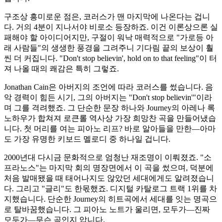
구조상 흥미로운 점은, 코러스가 맨 마지막에 나온다는 겁니
다. 거의 4분이 지나서야 비로소 등장하죠. 이건 이론상으론 실
패해야 할 아이디어지만, 구절이 워낙 매력적으로 "가로등 아
래 사람들"의 생생한 풍경을 그려주니 기다림 끝의 보상이 훨
씬 더 커집니다. "Don't stop believin', hold on to that feeling"이 터
져 나올 때의 쾌감은 특히 그렇죠.
Jonathan Cain은 아버지의 조언에 따라 코러스를 썼습니다. 음
악 경력이 힘든 시기, 그의 아버지는 "Don't stop believin'"이라
며 그를 격려했죠. 그 단순한 문장 하나와 Journey의 아레나 록
노하우가 합쳐져 로큰롤 역사상 가장 희망찬 곡을 만들어냈습
니다. 첫 머리를 여는 피아노 리프? 바로 알아들을 만한—아마
도 가장 유명한 키보드 멜로디 중 하나일 겁니다.
2000년대 다시금 문화적으로 엄청난 재조명이 이뤄졌죠. "소
프라노스"는 마지막 회의 명장면에서 이 곡을 썼으며, 덕분에
처음 발매됐을 때 태어나지도 않았던 세대에게도 알려졌습니
다. 그리고 "글리"도 한몫했죠. 디지털 카탈로그 트랙 1위를 차
지했습니다. 단순한 Journey의 히트곡에서 세대를 잇는 명곡으
로 탈바꿈했습니다. 그 피아노 노트가 울리면, 모두가—진짜
모두가—무슨 곡인지 압니다.