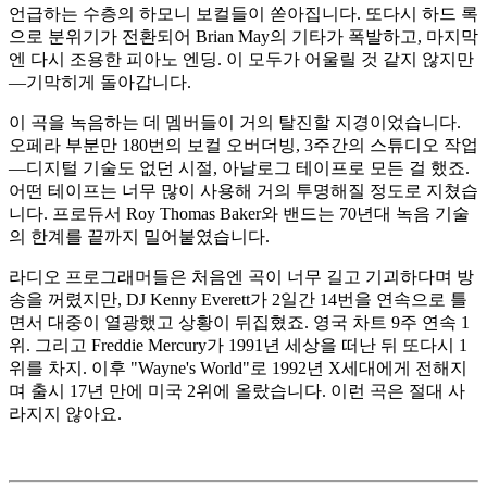
언급하는 수층의 하모니 보컬들이 쏟아집니다. 또다시 하드 록
으로 분위기가 전환되어 Brian May의 기타가 폭발하고, 마지막
엔 다시 조용한 피아노 엔딩. 이 모두가 어울릴 것 같지 않지만
—기막히게 돌아갑니다.
이 곡을 녹음하는 데 멤버들이 거의 탈진할 지경이었습니다.
오페라 부분만 180번의 보컬 오버더빙, 3주간의 스튜디오 작업
—디지털 기술도 없던 시절, 아날로그 테이프로 모든 걸 했죠.
어떤 테이프는 너무 많이 사용해 거의 투명해질 정도로 지쳤습
니다. 프로듀서 Roy Thomas Baker와 밴드는 70년대 녹음 기술
의 한계를 끝까지 밀어붙였습니다.
라디오 프로그래머들은 처음엔 곡이 너무 길고 기괴하다며 방
송을 꺼렸지만, DJ Kenny Everett가 2일간 14번을 연속으로 틀
면서 대중이 열광했고 상황이 뒤집혔죠. 영국 차트 9주 연속 1
위. 그리고 Freddie Mercury가 1991년 세상을 떠난 뒤 또다시 1
위를 차지. 이후 "Wayne's World"로 1992년 X세대에게 전해지
며 출시 17년 만에 미국 2위에 올랐습니다. 이런 곡은 절대 사
라지지 않아요.