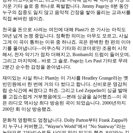
거운 기타 솔로 중 하나로 폭발합니다. Jimmy Page는 8분 동안
누구의 집중도 잃지 않고 음악적 긴장을 쌓아 올리는 교과서를
직접 써버린 셈이죠.
천국을 돈으로 사려는 여인에 대해 Plant가 쓴 가사는 아직도
50년 넘게 논쟁 중입니다. 정확한 의미는 아무도 모르고, 사실
그게 이 곡이 통하는 이유 중 하나죠. 곡은 완벽한 한 편의 이야
기를 풀어냅니다—어쿠스틱 기타와 리코더로만 조용히 시작
해서, 전자 악기가 점차 더해지고, Bonham의 드럼이 들어오며,
그리고 마지막에... 바로 그 솔로. Page는 Les Paul 기타로 무려
2분간 순수한 감정을 쏟아냅니다.
재미있는 사실 하나: Plant는 이 가사를 Headley Grange라는 옛
빈민원에서 한 번에 거의 다 썼다고 합니다. 신비로운 영감처
럼 순식간에 써졌다고 하죠. 그리고 Led Zeppelin이 싱글 발매
를 고집스럽게 거부했음에도—본래 싱글을 싫어했죠—이 곡
은 라디오 역사상 최다 방송된 곡이 되었습니다. 2000년까지
200만 회 이상 방송됐죠.
문화적 영향력도 엄청납니다. Dolly Parton부터 Frank Zappa까
지 누구나 커버했고, "Wayne's World"에서 "No Stairway"라는
농담으로 기타리스트들 사이의 밈이 되기도 했죠. 8:02라는 길