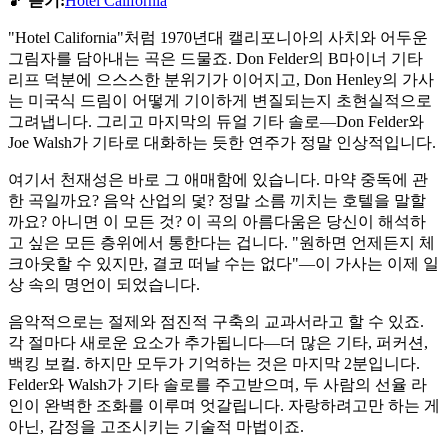
🎵 듣기:
Hotel California
"Hotel California"처럼 1970년대 캘리포니아의 사치와 어두운
그림자를 담아내는 곡은 드물죠. Don Felder의 B마이너 기타
리프 덕분에 으스스한 분위기가 이어지고, Don Henley의 가사
는 미국식 드림이 어떻게 기이하게 변질되는지 초현실적으로
그려냅니다. 그리고 마지막의 듀얼 기타 솔로—Don Felder와
Joe Walsh가 기타로 대화하는 듯한 연주가 정말 인상적입니다.
여기서 천재성은 바로 그 애매함에 있습니다. 마약 중독에 관
한 곡일까요? 음악 산업의 덫? 정말 소름 끼치는 호텔을 말할
까요? 아니면 이 모든 것? 이 곡의 아름다움은 당신이 해석하
고 싶은 모든 층위에서 통한다는 겁니다. "원하면 언제든지 체
크아웃할 수 있지만, 결코 떠날 수는 없다"—이 가사는 이제 일
상 속의 명언이 되었습니다.
음악적으로는 절제와 점진적 구축의 교과서라고 할 수 있죠.
각 절마다 새로운 요소가 추가됩니다—더 많은 기타, 퍼커션,
백킹 보컬. 하지만 모두가 기억하는 것은 마지막 2분입니다.
Felder와 Walsh가 기타 솔로를 주고받으며, 두 사람의 선율 라
인이 완벽한 조화를 이루며 엇갈립니다. 자랑하려고만 하는 게
아닌, 감정을 고조시키는 기술적 마법이죠.