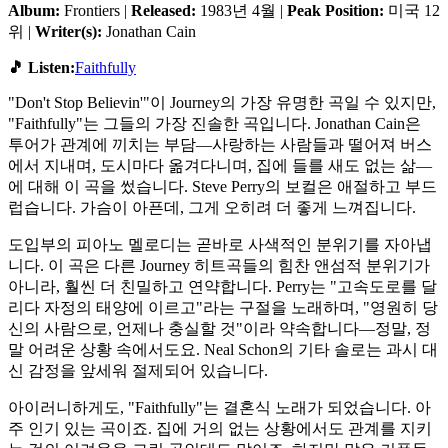
Album:
Frontiers |
Released:
1983년 4월 |
Peak Position:
미국 12
위 |
Writer(s):
Jonathan Cain
🎵 Listen:
Faithfully
"Don't Stop Believin'"이 Journey의 가장 유명한 곡일 수 있지만,
"Faithfully"는 그들의 가장 진솔한 곡입니다. Jonathan Cain은
투어가 관계에 끼치는 부담—사랑하는 사람들과 떨어져 버스
에서 지내며, 도시마다 옮겨다니며, 집에 들를 새도 없는 삶—
에 대해 이 곡을 썼습니다. Steve Perry의 보컬은 애절하고 부드
럽습니다. 가슴이 아픈데, 그게 오히려 더 좋게 느껴집니다.
도입부의 피아노 멜로디는 곧바로 사색적인 분위기를 자아냅
니다. 이 곡은 다른 Journey 히트곡들의 힘찬 앤섬적 분위기가
아니라, 훨씬 더 친밀하고 연약합니다. Perry는 "고속도로를 달
리다 자정의 태양에 이르고"라는 구절을 노래하며, "영원히 당
신의 사람으로, 언제나 충실할 것"이라 약속합니다—정말, 정
말 어려운 상황 속에서도요. Neal Schon의 기타 솔로는 과시 대
신 감정을 앞세워 절제되어 있습니다.
아이러니하게도, "Faithfully"는 결혼식 노래가 되었습니다. 아
주 인기 있는 곡이죠. 집에 거의 없는 상황에서도 관계를 지키