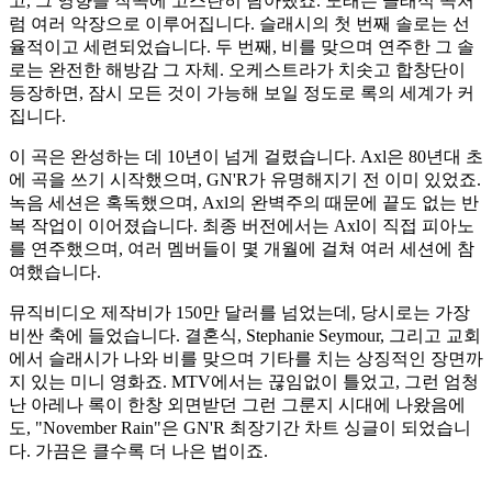
고, 그 영향을 작곡에 고스란히 담아냈죠. 노래는 클래식 곡처
럼 여러 악장으로 이루어집니다. 슬래시의 첫 번째 솔로는 선
율적이고 세련되었습니다. 두 번째, 비를 맞으며 연주한 그 솔
로는 완전한 해방감 그 자체. 오케스트라가 치솟고 합창단이
등장하면, 잠시 모든 것이 가능해 보일 정도로 록의 세계가 커
집니다.
이 곡은 완성하는 데 10년이 넘게 걸렸습니다. Axl은 80년대 초
에 곡을 쓰기 시작했으며, GN'R가 유명해지기 전 이미 있었죠.
녹음 세션은 혹독했으며, Axl의 완벽주의 때문에 끝도 없는 반
복 작업이 이어졌습니다. 최종 버전에서는 Axl이 직접 피아노
를 연주했으며, 여러 멤버들이 몇 개월에 걸쳐 여러 세션에 참
여했습니다.
뮤직비디오 제작비가 150만 달러를 넘었는데, 당시로는 가장
비싼 축에 들었습니다. 결혼식, Stephanie Seymour, 그리고 교회
에서 슬래시가 나와 비를 맞으며 기타를 치는 상징적인 장면까
지 있는 미니 영화죠. MTV에서는 끊임없이 틀었고, 그런 엄청
난 아레나 록이 한창 외면받던 그런 그룬지 시대에 나왔음에
도, "November Rain"은 GN'R 최장기간 차트 싱글이 되었습니
다. 가끔은 클수록 더 나은 법이죠.