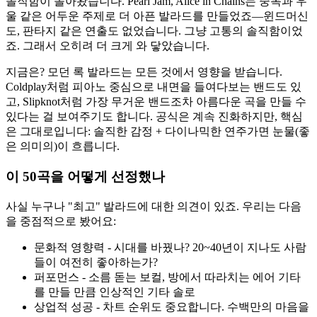
솔직함이 돌아왔습니다. Pearl Jam, Alice in Chains는 중독과 우
울 같은 어두운 주제로 더 아픈 발라드를 만들었죠—윈드머신
도, 판타지 같은 연출도 없었습니다. 그냥 고통의 솔직함이었
죠. 그래서 오히려 더 크게 와 닿았습니다.
지금은? 모던 록 발라드는 모든 것에서 영향을 받습니다.
Coldplay처럼 피아노 중심으로 내면을 들여다보는 밴드도 있
고, Slipknot처럼 가장 무거운 밴드조차 아름다운 곡을 만들 수
있다는 걸 보여주기도 합니다. 공식은 계속 진화하지만, 핵심
은 그대로입니다: 솔직한 감정 + 다이나믹한 연주가면 눈물(좋
은 의미의)이 흐릅니다.
이 50곡을 어떻게 선정했나
사실 누구나 "최고" 발라드에 대한 의견이 있죠. 우리는 다음
을 중점적으로 봤어요:
문화적 영향력 - 시대를 바꿨나? 20~40년이 지나도 사람
들이 여전히 좋아하는가?
퍼포먼스 - 소름 돋는 보컬, 방에서 따라치는 에어 기타
를 만들 만큼 인상적인 기타 솔로
상업적 성공 - 차트 순위도 중요합니다. 수백만의 마음을