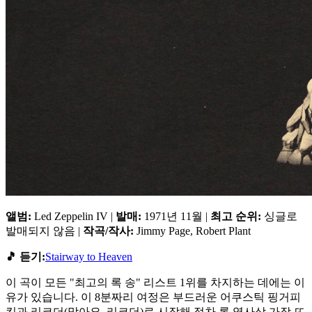
앨범:
Led Zeppelin IV |
발매:
1971년 11월 |
최고 순위:
싱글로
발매되지 않음 |
작곡/작사:
Jimmy Page, Robert Plant
🎵 듣기:
Stairway to Heaven
이 곡이 모든 "최고의 록 송" 리스트 1위를 차지하는 데에는 이
유가 있습니다. 이 8분짜리 여정은 부드러운 어쿠스틱 핑거피
킹과 리코더(맞아요, 리코더)로 시작해 점차 록 역사상 가장 뜨