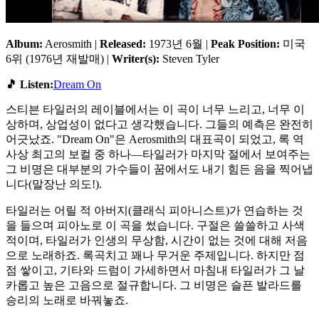
Album:
Aerosmith |
Released:
1973년 6월 |
Peak Position:
미국
6위 (1976년 재발매) |
Writer(s):
Steven Tyler
🎵 Listen:
Dream On
스티븐 타일러의 레이블에서는 이 곡이 너무 느리고, 너무 이
상하며, 상업성이 없다고 생각했습니다. 그들의 예측은 완전히
어긋났죠. "Dream On"은 Aerosmith의 대표곡이 되었고, 록 역
사상 최고의 보컬 중 하나—타일러가 마지막 절에서 보여주는
그 비명은 대부분의 가수들이 꿈에서도 내기 힘든 음을 찍어냅
니다(말장난 의도!).
타일러는 어릴 적 아버지(클래식 피아니스트)가 연습하는 것
을 들으며 피아노로 이 곡을 썼습니다. 구절은 쓸쓸하고 사색
적이며, 타일러가 인생의 무상함, 시간이 없는 것에 대해 저음
으로 노래하죠. 록곡치고 꽤나 무거운 주제입니다. 하지만 점
점 쌓이고, 기타와 드럼이 가세하면서 마침내 타일러가 그 날
카롭고 높은 고음으로 절규합니다. 그 비명은 슬픈 발라드를
승리의 노래로 바꿔놓죠.